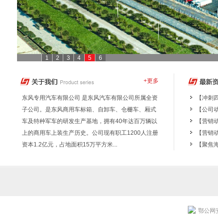
1
2
3
4
5
6
+更多
东风专用汽车有限公司 是东风汽车有限公司所属全资
【冲刺
子公司。是东风商用车标箱、自卸车、仓栅车、厢式
聚发展动
【公司
车及特种军车的研发生产基地，拥有40年达百万辆以
行到专汽
【营销
上的商用车上装生产历史。公司现有职工1200人注册
展调研
【营销
资本1.2亿元，占地面积15万平方米...
作新篇~
【聚焦
鄂公网安